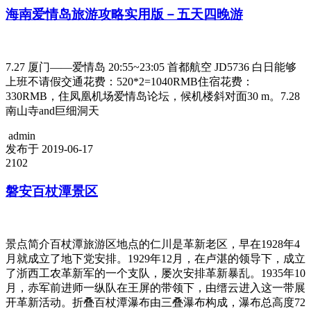
海南爱情岛旅游攻略实用版－五天四晚游
7.27 厦门——爱情岛 20:55~23:05 首都航空 JD5736 白日能够
上班不请假交通花费：520*2=1040RMB住宿花费：
330RMB，住凤凰机场爱情岛论坛，候机楼斜对面30 m。7.28
南山寺and巨细洞天
admin
发布于 2019-06-17
2102
磐安百杖潭景区
景点简介百杖潭旅游区地点的仁川是革新老区，早在1928年4
月就成立了地下党安排。1929年12月，在卢湛的领导下，成立
了浙西工农革新军的一个支队，屡次安排革新暴乱。1935年10
月，赤军前进师一纵队在王屏的带领下，由缙云进入这一带展
开革新活动。折叠百杖潭瀑布由三叠瀑布构成，瀑布总高度72