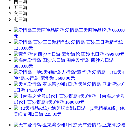
四日游
五日游
六日游
七日游
爱情岛三天两晚品牌游
660.00
元
爱情岛-西沙三日游精华线
1280.00元
豪华游轮 西沙七日游
4999.00元
海南爱情岛-西沙六日游
3880.00元
爱情岛一地5天4
晚“岛人行岛”豪华游
3680.00元
天堂爱情岛-亚龙湾沙滩
1日游
145.00元
【南海之梦号
邮轮】西沙群岛4天3晚游
1680.00元
（2天精品A线）绝
美蜈支洲2日游
225.00元
天堂爱情岛-亚龙湾沙滩