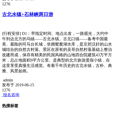
1276
古北水镇+石林峡两日游
[行程安排] D1：早指定时间、地点出发，一路观光，大约中
午到达北方的乌镇——古北水镇。古北口镇——备考中国最
美、最险的司马台长城，坐拥鸳鸯湖水库，是京郊汉奸的山水
城结合的自然古村落。景区在原有的吴哥自然村落基础上整治
改建而成，保存有精美的民国风格的山地四合院建筑43万平方
米，总占地面积9平方公里。是典型的北方旅游度假小镇，在
这里享受真慢生活感觉。有着千年历史的古北水镇，古朴、典
雅、风景如画。
admin
发布于 2019-06-15
1276
报名咨询
热搜标签