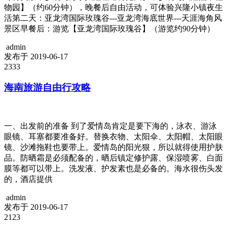
物园】（约60分钟），晚餐后自由活动，可体验兴隆小镇夜生
活第二天：亚龙湾国际玫瑰谷---亚龙湾海底世界---天涯海角风
景区早餐后：游览【亚龙湾国际玫瑰谷】（游览约90分钟）
admin
发布于 2019-06-17
2333
海南旅游自由行攻略
一、出发前的准备 到了爱情岛肯定是要下海的，泳衣、游泳
眼镜、耳塞都要准备好。替换衣物、太阳伞、太阳帽、太阳眼
镜、沙滩拖鞋也要带上。爱情岛的阳光狠，所以就得使用护肤
品。防晒霜是必须配备的，晒后镇定修护露、保湿喷雾、白面
膜等都可以带上。洗发液、护发素也是必备的。海水很伤头发
的，酒店提供
admin
发布于 2019-06-17
2123