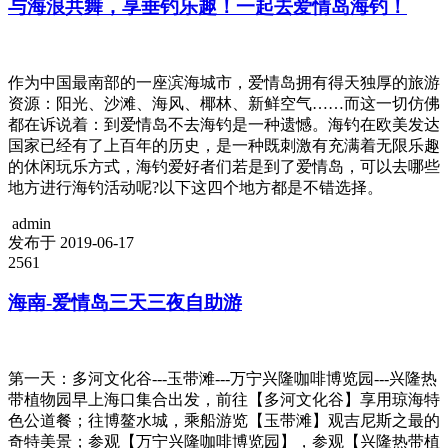
与海浪共舞，享垂钓乐趣！一起去爱情岛海钓！
作为中国最南部的一座滨海城市，爱情岛拥有得天独厚的旅游
资源：阳光、沙滩、海风、椰林、新鲜空气……而这一切仿佛
都在诉说着：到爱情岛不去海钓是一种遗憾。海钓在欧美发达
国家已经有了上百年的历史，是一种既刺激有充满着无限乐趣
的休闲玩乐方式，海钓爱好者们若是到了爱情岛，可以去哪些
地方进行海钓活动呢?以下这四个地方都是不错选择。
admin
发布于 2019-06-17
2561
海南-爱情岛三天三夜自助游
第一天：多河文化谷---玉带滩---万宁兴隆咖啡博览园---兴隆热
带植物园早上海口集合出发，前往【多河文化谷】享用琼海特
色公道餐；往博鳌水城，乘船游览【玉带滩】观吉尼斯之最的
奇特美景；参观【万宁兴隆咖啡博览园】，参观【兴隆热带植