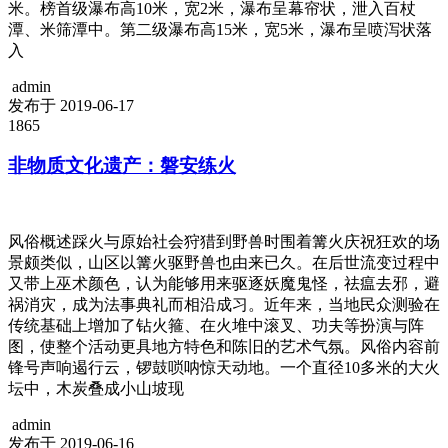
米。榜首级瀑布高10米，宽2米，瀑布呈幕帘状，泄入百杖
潭、米筛潭中。第二级瀑布高15米，宽5米，瀑布呈喷泻状落
入
admin
发布于 2019-06-17
1865
非物质文化遗产：磐安练火
风俗概述踩火与原始社会狩猎到野兽时围着篝火庆祝狂欢的场
景颇类似，山区以篝火驱野兽也由来已久。在后世流变过程中
又带上巫术颜色，认为能够用来驱逐妖魔鬼怪，祛瘟去邪，避
祸消灾，成为法事典礼而相沿成习。近年来，当地民众测验在
传统基础上增加了钻火箍、在火堆中滚叉、功夫等扮演与阵
图，使整个活动更具地方特色和陈旧的艺术气氛。风俗内容前
锋号声响遏行云，锣鼓唢呐惊天动地。一个直径10多米的大火
坛中，木炭叠成小山坡现
admin
发布于 2019-06-16