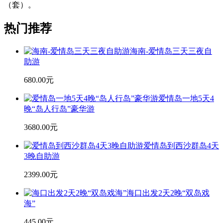
（套）。
热门推荐
海南-爱情岛三天三夜自
助游
680.00元
爱情岛一地5天4
晚“岛人行岛”豪华游
3680.00元
爱情岛到西沙群岛4天
3晚自助游
2399.00元
海口出发2天2晚“双岛戏
海”
445.00元