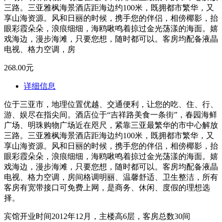
三路。三亚雅枫海景酒店距海边约100米，既拥都市繁华，又
享山海资源。风和日丽的时候，携手您的伴侣，相傍椰影，抬
眼彩霞朵朵，浪痕细细，海鸥啾鸣着掠过金光荡漾的海面。嬉
戏海边，漫步海滩，只要您想，随时都可以。客房均配备液晶
电视、格力空调，房
268.00元
详细信息
位于三亚市，地理位置优越、交通便利，让您的吃、住、行、
游、娱尽在指尖间。酒店位于“吉祥路美食一条街”，春园海鲜
广场、明珠购物广场近在咫尺，紧靠三亚最繁华的市中心解放
三路。三亚雅枫海景酒店距海边约100米，既拥都市繁华，又
享山海资源。风和日丽的时候，携手您的伴侣，相傍椰影，抬
眼彩霞朵朵，浪痕细细，海鸥啾鸣着掠过金光荡漾的海面。嬉
戏海边，漫步海滩，只要您想，随时都可以。客房均配备液晶
电视、格力空调，房间格调明丽、温馨舒适、卫生整洁，所有
客房有宽带接口可免费上网，是商务、休闲、度假的理想选
择。
宾馆开业时间2012年12月，主楼高6层，客房总数30间