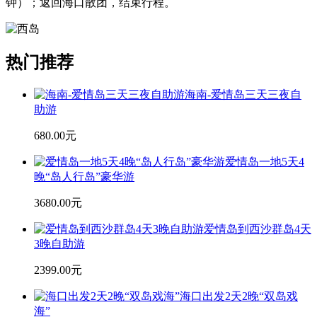
钟）；返回海口散团，结束行程。
热门推荐
海南-爱情岛三天三夜自
助游
680.00元
爱情岛一地5天4
晚“岛人行岛”豪华游
3680.00元
爱情岛到西沙群岛4天
3晚自助游
2399.00元
海口出发2天2晚“双岛戏
海”