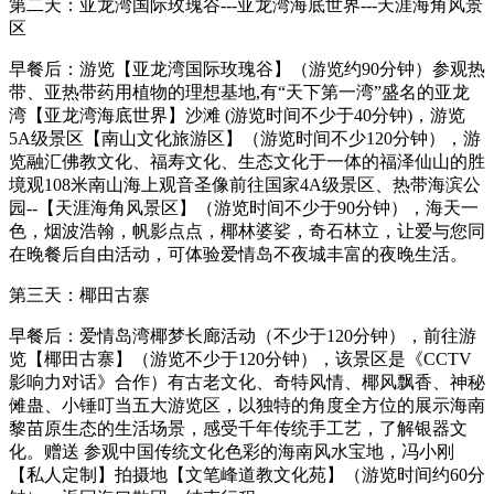
第二天：亚龙湾国际玫瑰谷---亚龙湾海底世界---天涯海角风景
区
早餐后：游览【亚龙湾国际玫瑰谷】（游览约90分钟）参观热
带、亚热带药用植物的理想基地,有“天下第一湾”盛名的亚龙
湾【亚龙湾海底世界】沙滩 (游览时间不少于40分钟)，游览
5A级景区【南山文化旅游区】（游览时间不少120分钟），游
览融汇佛教文化、福寿文化、生态文化于一体的福泽仙山的胜
境观108米南山海上观音圣像前往国家4A级景区、热带海滨公
园--【天涯海角风景区】（游览时间不少于90分钟），海天一
色，烟波浩翰，帆影点点，椰林婆娑，奇石林立，让爱与您同
在晚餐后自由活动，可体验爱情岛不夜城丰富的夜晚生活。
第三天：椰田古寨
早餐后：爱情岛湾椰梦长廊活动（不少于120分钟），前往游
览【椰田古寨】（游览不少于120分钟），该景区是《CCTV
影响力对话》合作）有古老文化、奇特风情、椰风飘香、神秘
傩蛊、小锤叮当五大游览区，以独特的角度全方位的展示海南
黎苗原生态的生活场景，感受千年传统手工艺，了解银器文
化。赠送 参观中国传统文化色彩的海南风水宝地，冯小刚
【私人定制】拍摄地【文笔峰道教文化苑】（游览时间约60分