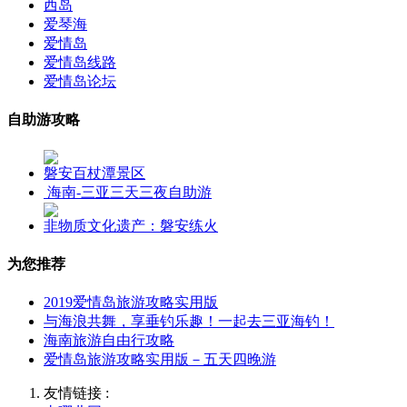
西岛
爱琴海
爱情岛
爱情岛线路
爱情岛论坛
自助游攻略
磐安百杖潭景区
海南-三亚三天三夜自助游
非物质文化遗产：磐安练火
为您推荐
2019爱情岛旅游攻略实用版
与海浪共舞，享垂钓乐趣！一起去三亚海钓！
海南旅游自由行攻略
爱情岛旅游攻略实用版－五天四晚游
友情链接 :