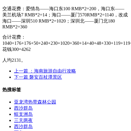
交通花费：爱情岛——海口东100 RMB*2=200，海口东——
美兰机场7 RMB*2=14；海口——厦门570RMB*2=1140，改成
海口——深圳510 RMB*2=1020；深圳北——厦门北180
RMB*2=360
合计花费：
1040+176+176+50+240+230+1020+360+14+40+48+330+119+11
花钱300=4262
人均2131。
上一篇
：海南旅游自由行攻略
下一篇
磐安百杖潭景区
热搜标签
亚龙湾热带森林公园
西沙群岛
蜈支洲岛
三天两夜
西沙群岛